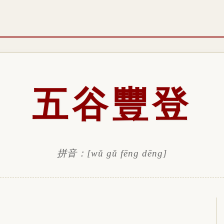
五谷豐登
拼音：[wǔ gǔ fēng dēng]